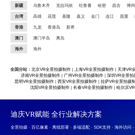
新疆
乌鲁木齐
克拉玛依
吐鲁番
哈密
昌吉
博州
台湾
高雄
花莲
基隆
嘉义
金门
连江
苗栗
香港
九龙
香港岛
新界
澳门
澳门半岛
离岛
海外
海外
全国分站：
北京VR全景拍摄制作
|
上海VR全景拍摄制作
|
天津VR
济南VR全景拍摄制作
|
广州VR全景拍摄制作
|
深圳VR全景拍
昆明VR全景拍摄制作
|
西安VR全景拍摄制作
|
拉萨VR全景拍摄
沈阳VR全景拍摄制作
|
长春VR全景拍摄制作
|
哈尔滨V
迪庆VR赋能 全行业解决方案
全景拍摄 · 百亿像素 · 离线部署 · 多端适配 · SDK支持 · 海外访问 