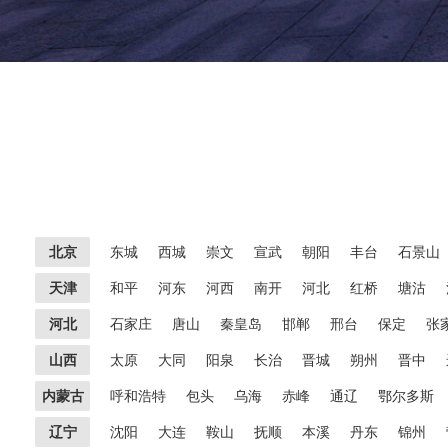
北京
东城
西城
崇文
宣武
朝阳
丰台
石景山
天津
和平
河东
河西
南开
河北
红桥
塘沽
河北
石家庄
唐山
秦皇岛
邯郸
邢台
保定
张
山西
太原
大同
阳泉
长治
晋城
朔州
晋中
内蒙古
呼和浩特
包头
乌海
赤峰
通辽
鄂尔多斯
辽宁
沈阳
大连
鞍山
抚顺
本溪
丹东
锦州