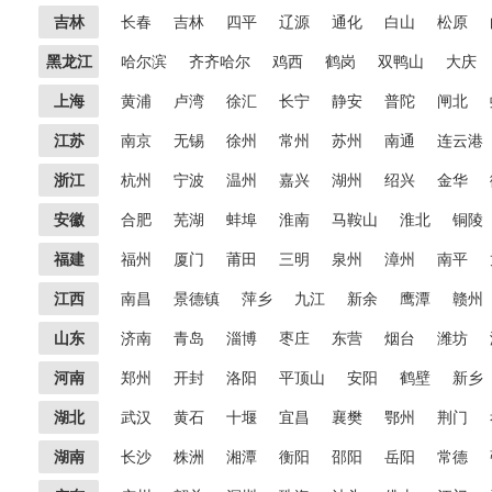
吉林
长春
吉林
四平
辽源
通化
白山
松原
黑龙江
哈尔滨
齐齐哈尔
鸡西
鹤岗
双鸭山
大庆
上海
黄浦
卢湾
徐汇
长宁
静安
普陀
闸北
江苏
南京
无锡
徐州
常州
苏州
南通
连云港
浙江
杭州
宁波
温州
嘉兴
湖州
绍兴
金华
安徽
合肥
芜湖
蚌埠
淮南
马鞍山
淮北
铜陵
福建
福州
厦门
莆田
三明
泉州
漳州
南平
江西
南昌
景德镇
萍乡
九江
新余
鹰潭
赣州
山东
济南
青岛
淄博
枣庄
东营
烟台
潍坊
河南
郑州
开封
洛阳
平顶山
安阳
鹤壁
新乡
湖北
武汉
黄石
十堰
宜昌
襄樊
鄂州
荆门
湖南
长沙
株洲
湘潭
衡阳
邵阳
岳阳
常德