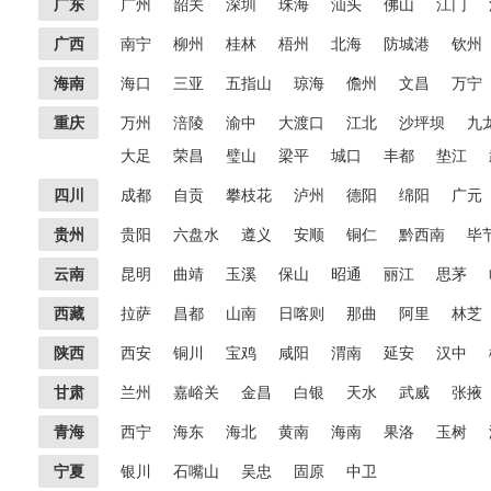
广东
广州
韶关
深圳
珠海
汕头
佛山
江门
广西
南宁
柳州
桂林
梧州
北海
防城港
钦州
海南
海口
三亚
五指山
琼海
儋州
文昌
万宁
重庆
万州
涪陵
渝中
大渡口
江北
沙坪坝
九
大足
荣昌
璧山
梁平
城口
丰都
垫江
四川
成都
自贡
攀枝花
泸州
德阳
绵阳
广元
贵州
贵阳
六盘水
遵义
安顺
铜仁
黔西南
毕
云南
昆明
曲靖
玉溪
保山
昭通
丽江
思茅
西藏
拉萨
昌都
山南
日喀则
那曲
阿里
林芝
陕西
西安
铜川
宝鸡
咸阳
渭南
延安
汉中
甘肃
兰州
嘉峪关
金昌
白银
天水
武威
张掖
青海
西宁
海东
海北
黄南
海南
果洛
玉树
宁夏
银川
石嘴山
吴忠
固原
中卫