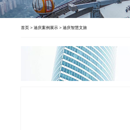
首页
>
迪庆案例展示
>
迪庆智慧文旅