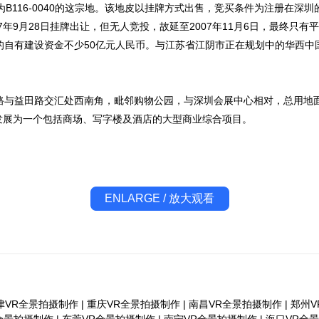
号为B116-0040的这宗地。该地皮以挂牌方式出售，竞买条件为注册在
7年9月28日挂牌出让，但无人竞投，故延至2007年11月6日，最终只
自有建设资金不少50亿元人民币。与江苏省江阴市正在规划中的华西中国龙
田路交汇处西南角，毗邻购物公园，与深圳会展中心相对，总用地面积逾1
目将发展为一个包括商场、写字楼及酒店的大型商业综合项目。
ENLARGE / 放大观看
津VR全景拍摄制作
|
重庆VR全景拍摄制作
|
南昌VR全景拍摄制作
|
郑州V