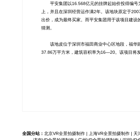
平安集团以16.568亿元的挂牌起始价投得编
上，并且在深圳经营运作满2年。该地块原定于200
出价，成为最终买家。而平安集团用于该项目建设的
猜测。
该地皮位于深圳市福田商业中心区地段，福华路与益
37.86万平方米，建筑容积率为16—20。该项
全国分站：
北京VR全景拍摄制作
|
上海VR全景拍摄制作
|
天