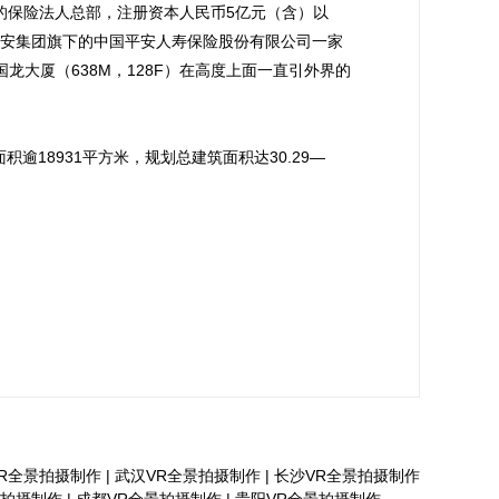
深圳的保险法人总部，注册资本人民币5亿元（含）以
有平安集团旗下的中国平安人寿保险股份有限公司一家
大厦（638M，128F）在高度上面一直引外界的
8931平方米，规划总建筑面积达30.29—
R全景拍摄制作
|
武汉VR全景拍摄制作
|
长沙VR全景拍摄制作