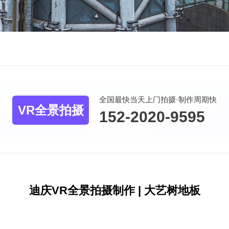
全国最快当天上门拍摄·制作周期快
VR全景拍摄
152-2020-9595
迪庆VR全景拍摄制作 | 大艺树地板